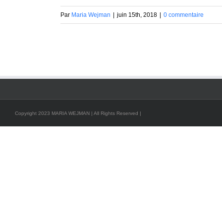
Par
Maria Wejman
|
juin 15th, 2018
|
0 commentaire
Copyright 2023 MARIA WEJMAN | All Rights Reserved |