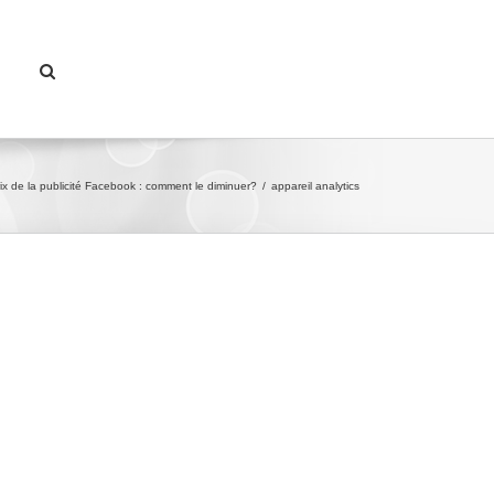
ix de la publicité Facebook : comment le diminuer?
/
appareil analytics