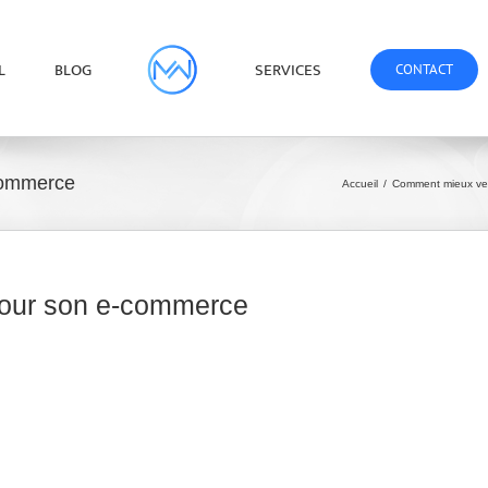
L
BLOG
SERVICES
CONTACT
commerce
Accueil
/
Comment mieux ve
pour son e-commerce