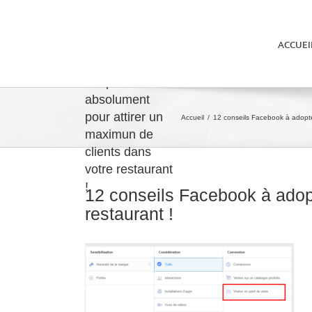
ACCUEI
12 conseils
Facebook à
adopter
absolument
pour attirer un
Accueil
/
12 conseils Facebook à adopter
maximun de
clients dans
votre restaurant
!
12 conseils Facebook à adopt
restaurant !